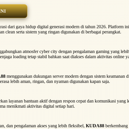
INI
asi dari gaya hidup digital generasi modern di tahun 2026. Platform 
lan clean serta sistem yang ringan digunakan di berbagai perangkat.
abungkan atmosfer cyber city dengan pengalaman gaming yang lebih f
aga loading tetap stabil bahkan saat diakses dalam aktivitas online y
88
menggunakan dukungan server modern dengan sistem keamanan digit
 terasa lebih aman, ringan, dan nyaman digunakan kapan saja.
kan layanan bantuan aktif dengan respon cepat dan komunikasi yang l
 menikmati aktivitas digital setiap hari.
an, dan pengalaman akses yang lebih fleksibel,
KUDA88
berkembang s