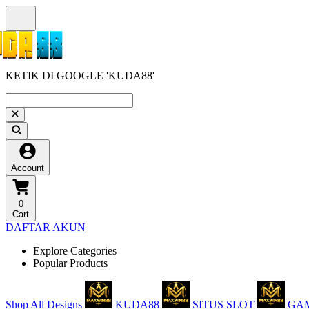
KETIK DI GOOGLE 'KUDA88'
Account
0
Cart
DAFTAR AKUN
Explore Categories
Popular Products
Shop All Designs
KUDA88
SITUS SLOT
GA