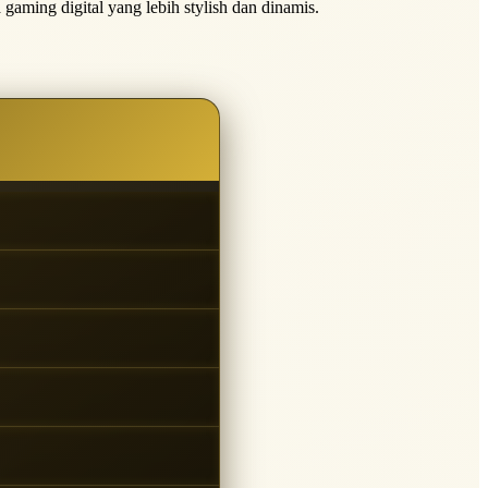
ing digital yang lebih stylish dan dinamis.
al.