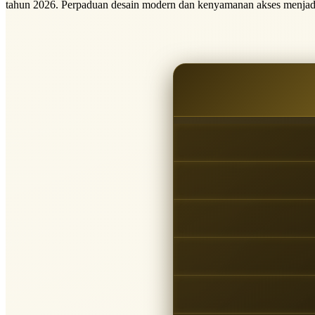
tahun 2026. Perpaduan desain modern dan kenyamanan akses menjadi
KUDA88
adalah platform s
Ya, menggunakan sistem k
Bisa, platform ini mendu
Tersedia 24 jam dengan re