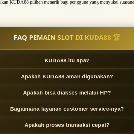
kan KUDA88 pilihan menarik bagi pengguna yang menyukai suasana gam
FAQ PEMAIN SLOT DI KUDA88 🏆
KUDA88 itu apa?
lot online terpercaya dengan sistem modern dan layanan profesion
Apakah KUDA88 aman digunakan?
eamanan berlapis untuk melindungi data pengguna.
Apakah bisa diakses melalui HP?
kung semua perangkat termasuk smartphone.
Bagaimana layanan customer service-nya?
spon cepat dan ramah !!
Apakah proses transaksi cepat?